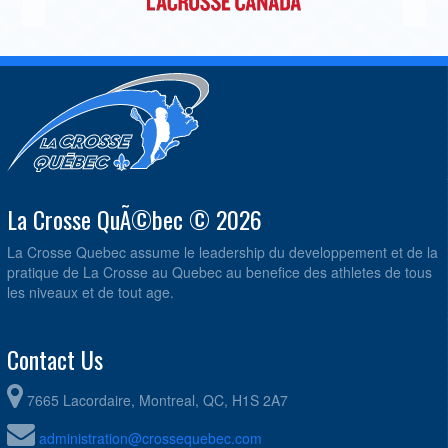
La Crosse QuÃ©bec © 2026
La Crosse Quebec assume le leadership du developpement et de la
pratique de La Crosse au Quebec au benefice des athletes de tous
les niveaux et de tout age.
Contact Us
7665 Lacordaire, Montreal, QC, H1S 2A7
administration@crossequebec.com