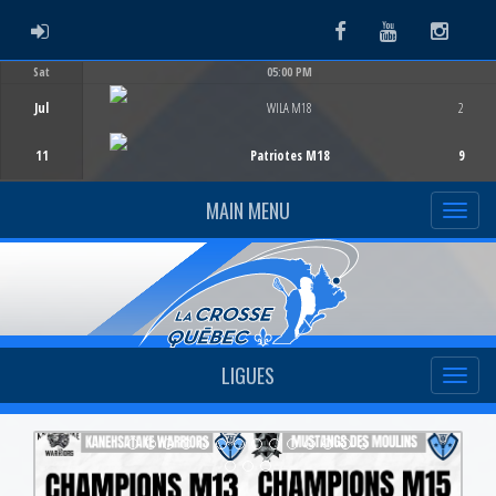
ADMIN LOGIN
Facebook
Youtube
Instag
Sat
05:00 PM
Game Centre
Jul
WILA M18
2
11
Patriotes M18
9
MAIN MENU
LIGUES
Previous
Next