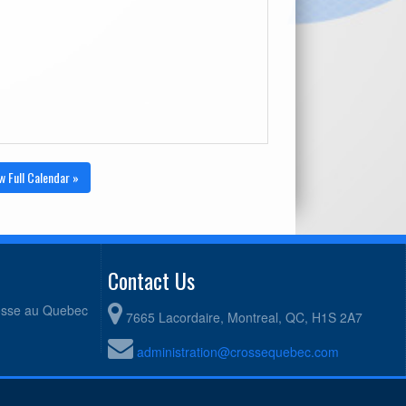
w Full Calendar »
Contact Us
rosse au Quebec
7665 Lacordaire, Montreal, QC, H1S 2A7
administration@crossequebec.com