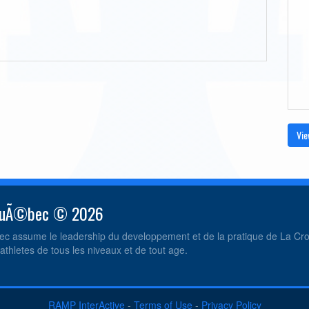
Vie
 QuÃ©bec © 2026
c assume le leadership du developpement et de la pratique de La C
athletes de tous les niveaux et de tout age.
RAMP InterActive
-
Terms of Use
-
Privacy Policy