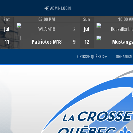
ADMIN LOGIN
ADMIN LOGIN
Sat
05:00 PM
Sun
10:00 A
Game Centre
Game Centre
Jul
WILA M18
2
Jul
RoussillonBl
11
Patriotes M18
9
12
Mustang
CROSSE QUÉBEC
ORGANISM