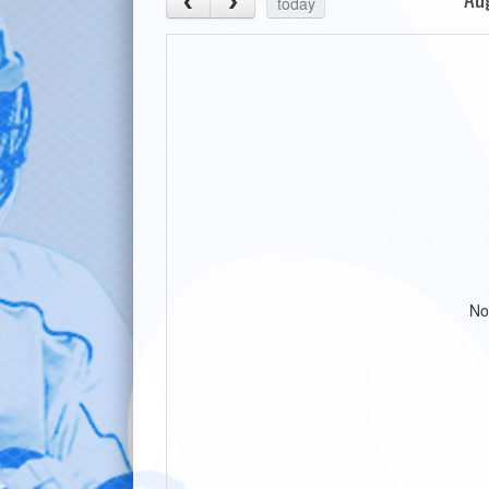
today
No