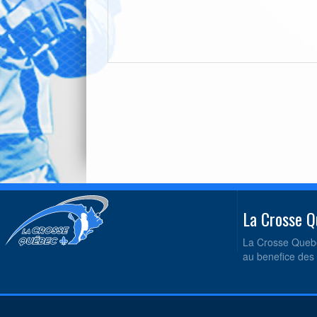
La Crosse
La Crosse Quebe
au benefice des 