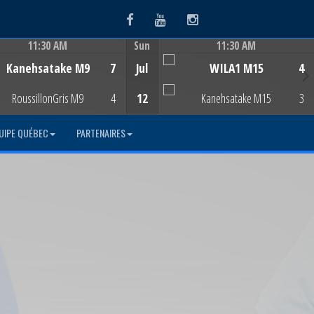
Facebook
Youtube
Instagram
11:30 AM
Sun
11:30 AM
Game Centre
Game Centre
Kanehsatake M9
7
Jul
WILA1 M15
4
RoussillonGris M9
4
12
Kanehsatake M15
3
UIPE QUÉBEC
PARTENAIRES