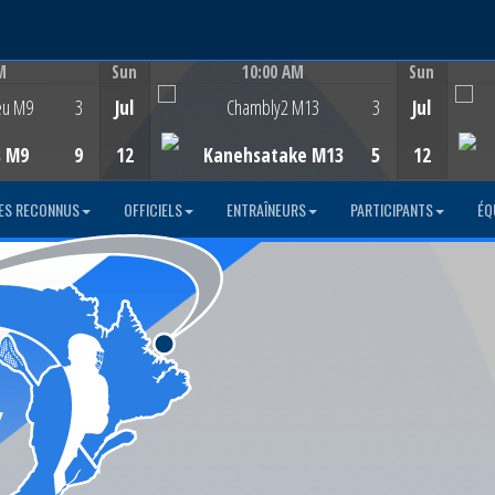
M
Sun
10:00 AM
Sun
Game Centre
eu M9
3
Jul
Chambly2 M13
3
Jul
s M9
9
12
Kanehsatake M13
5
12
ES RECONNUS
OFFICIELS
ENTRAÎNEURS
PARTICIPANTS
ÉQ