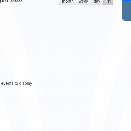
month
week
day
list
 events to display