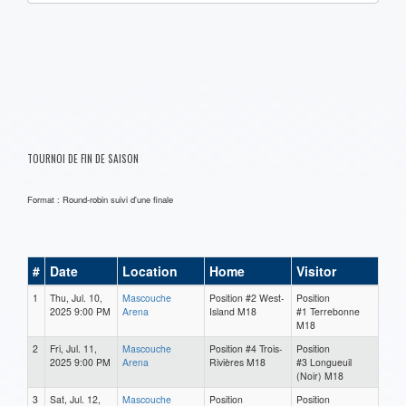
one):
TOURNOI DE FIN DE SAISON
Format : Round-robin suivi d'une finale
#
Date
Location
Home
Visitor
1
Thu, Jul. 10,
Mascouche
Position #2 West-
Position
2025 9:00 PM
Arena
Island M18
#1 Terrebonne
M18
2
Fri, Jul. 11,
Mascouche
Position #4 Trois-
Position
2025 9:00 PM
Arena
Rivières M18
#3 Longueuil
(Noir) M18
3
Sat, Jul. 12,
Mascouche
Position
Position