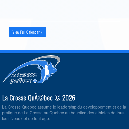
View Full Calendar »
La Crosse QuÃ©bec © 2026
La Crosse Quebec assume le leadership du developpement et de la
pratique de La Crosse au Quebec au benefice des athletes de tous
les niveaux et de tout age.