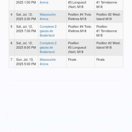
2025 1:00 PM
Arena
#3 Longueuil
#1 Terrebonne
(Noir) M18
M18
4
Sat, Jul. 12,
Mascouche
Position #4 Trois-
Position #2 West-
2025 2:00 PM
Arena
Rivières M18
Island M18
5
Sat, Jul. 12,
Complexe 2
Position #4 Trois-
Position
2025 7:00 PM
glaces de
Rivières M18
#1 Terrebonne
Boisbriand
M18
6
Sat, Jul. 12,
Complexe 2
Position
Position #2 West-
2025 8:00 PM
glaces de
#3 Longueuil
Island M18
Boisbriand
(Noir) M18
7
Sun, Jul. 13,
Mascouche
Finale
Finale
2025 5:00 PM
Arena