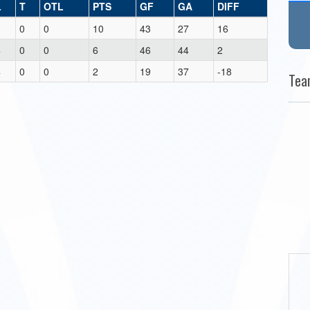
L
T
OTL
PTS
GF
GA
DIFF
1
0
0
10
43
27
16
4
0
0
6
46
44
2
4
0
0
2
19
37
-18
Tea