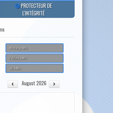
PROTECTEUR DE
L'INTÉGRITÉ
ms
Mustangs M18
Patriotes M18
WILA M18
August 2026