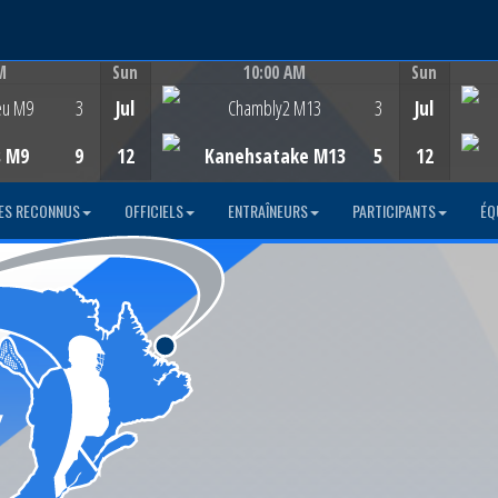
M
Sun
10:00 AM
Sun
Game Centre
eu M9
3
Jul
Chambly2 M13
3
Jul
s M9
9
12
Kanehsatake M13
5
12
ES RECONNUS
OFFICIELS
ENTRAÎNEURS
PARTICIPANTS
ÉQ