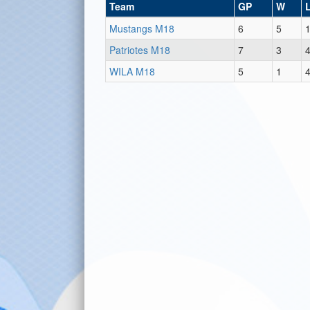
Team
GP
W
Mustangs M18
6
5
Patriotes M18
7
3
WILA M18
5
1