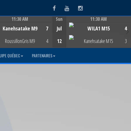
Facebook
Youtube
Instagram
11:30 AM
Sun
11:30 AM
Game Centre
Game Centre
Kanehsatake M9
7
Jul
WILA1 M15
4
RoussillonGris M9
4
12
Kanehsatake M15
3
UIPE QUÉBEC
PARTENAIRES