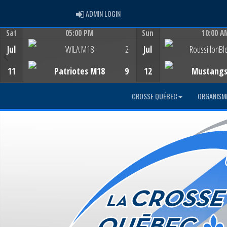
ADMIN LOGIN
ADMIN LOGIN
Sat
05:00 PM
Sun
10:00 A
Game Centre
Game Centre
Jul
WILA M18
2
Jul
RoussillonBl
11
Patriotes M18
9
12
Mustang
CROSSE QUÉBEC
ORGANISM