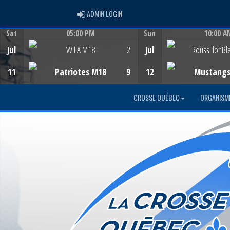
ADMIN LOGIN
ADMIN LOGIN
Sat
05:00 PM
Sun
10:00 A
Game Centre
Game Centre
Jul
WILA M18
2
Jul
RoussillonBl
11
Patriotes M18
9
12
Mustang
CROSSE QUÉBEC
ORGANISM