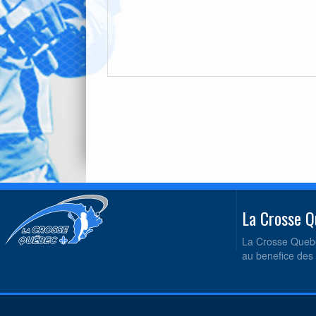
La Crosse
La Crosse Quebe
au benefice des 