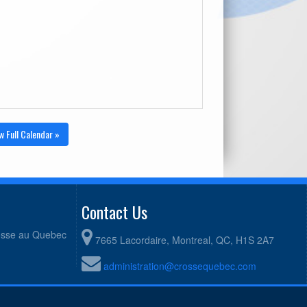
w Full Calendar »
Contact Us
rosse au Quebec
7665 Lacordaire, Montreal, QC, H1S 2A7
administration@crossequebec.com