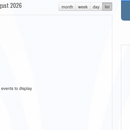
gust 2026
month
week
day
list
 events to display