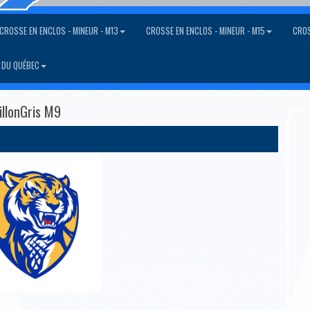
CROSSE EN ENCLOS - MINEUR - M13
CROSSE EN ENCLOS - MINEUR - M15
CROS
 DU QUÉBEC
illonGris M9