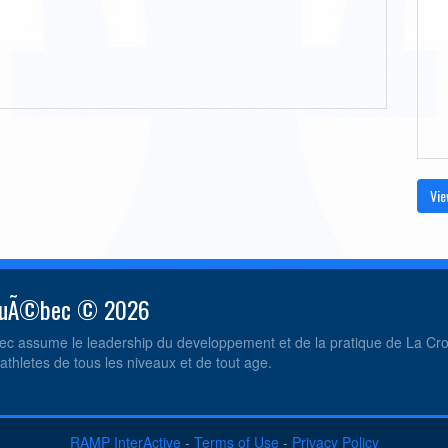
Vie
 QuÃ©bec © 2026
c assume le leadership du developpement et de la pratique de La C
athletes de tous les niveaux et de tout age.
RAMP InterActive
-
Terms of Use
-
Privacy Policy