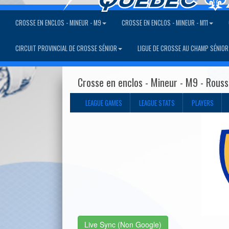
CROSSE EN ENCLOS - MINEUR - M9
CROSSE EN ENCLOS - MINEUR - M11
CIRCUIT PROVINCIAL DE CROSSE SÉNIOR
LIGUE DE CROSSE AU CHAMP SÉNIOR
Crosse en enclos - Mineur - M9 - Rouss
LEAGUE GAMES
LEAGUE STATS
PLAYERS
Live Sync (Non Google)