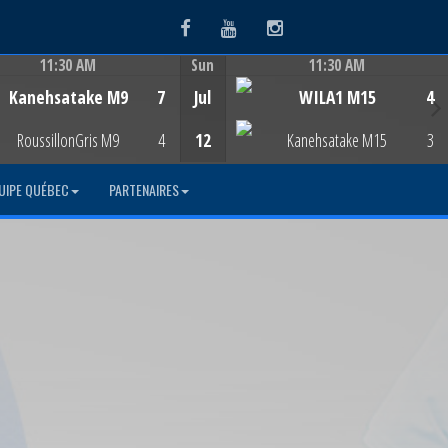
Facebook
Youtube
Instagram
11:30 AM
Sun
11:30 AM
Game Centre
Game Centre
Kanehsatake M9
7
Jul
WILA1 M15
4
RoussillonGris M9
4
12
Kanehsatake M15
3
UIPE QUÉBEC
PARTENAIRES