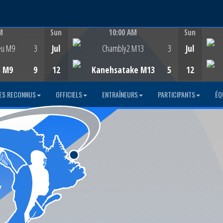
M
Sun
10:00 AM
Sun
Game Centre
eu M9
3
Jul
Chambly2 M13
3
Jul
s M9
9
12
Kanehsatake M13
5
12
ES RECONNUS
OFFICIELS
ENTRAÎNEURS
PARTICIPANTS
ÉQ