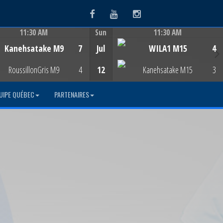
Facebook
Youtube
Instagram
11:30 AM
Sun
11:30 AM
Game Centre
Game Centre
Kanehsatake M9
7
Jul
WILA1 M15
4
RoussillonGris M9
4
12
Kanehsatake M15
3
UIPE QUÉBEC
PARTENAIRES