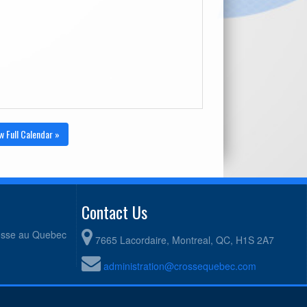
w Full Calendar »
Contact Us
rosse au Quebec
7665 Lacordaire, Montreal, QC, H1S 2A7
administration@crossequebec.com