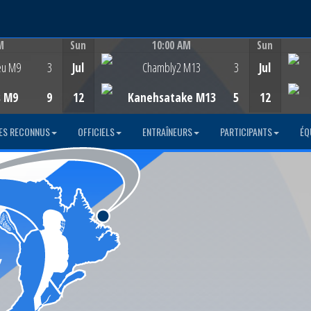
M
Sun
10:00 AM
Sun
Game Centre
eu M9
3
Jul
Chambly2 M13
3
Jul
s M9
9
12
Kanehsatake M13
5
12
ES RECONNUS
OFFICIELS
ENTRAÎNEURS
PARTICIPANTS
ÉQ