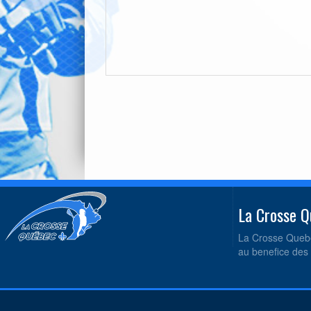
La Crosse
La Crosse Quebe
au benefice des 