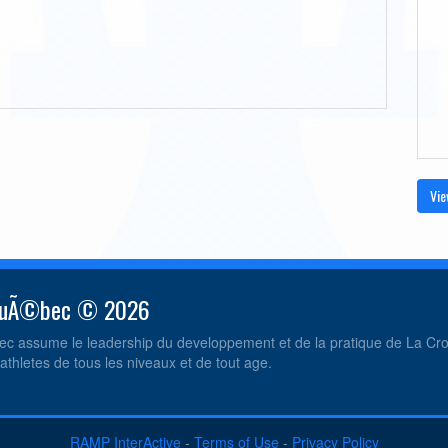
Vie
 QuÃ©bec © 2026
c assume le leadership du developpement et de la pratique de La C
athletes de tous les niveaux et de tout age.
RAMP InterActive
-
Terms of Use
-
Privacy Policy