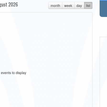
gust 2026
month
week
day
list
 events to display