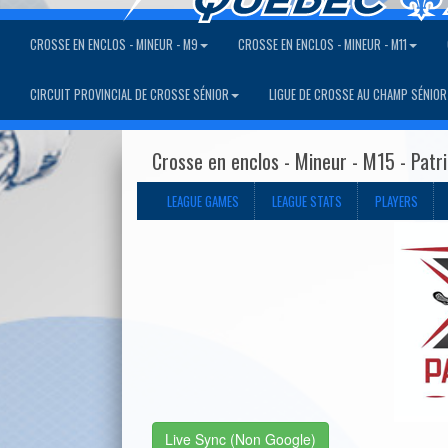
CROSSE EN ENCLOS - MINEUR - M9
CROSSE EN ENCLOS - MINEUR - M11
CIRCUIT PROVINCIAL DE CROSSE SÉNIOR
LIGUE DE CROSSE AU CHAMP SÉNIOR
Crosse en enclos - Mineur - M15 - Patr
LEAGUE GAMES
LEAGUE STATS
PLAYERS
Live Sync (Non Google)