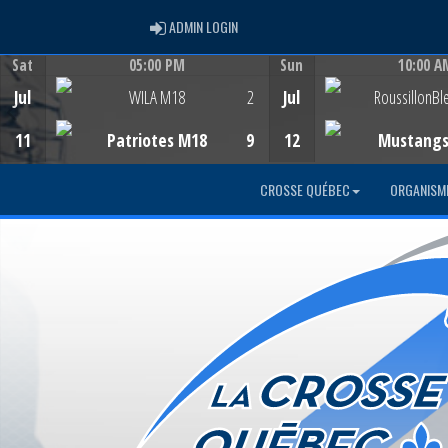
ADMIN LOGIN
ADMIN LOGIN
Sat
05:00 PM
Sun
10:00 A
Game Centre
Game Centre
Jul
WILA M18
2
Jul
RoussillonBl
11
Patriotes M18
9
12
Mustang
CROSSE QUÉBEC
ORGANISM