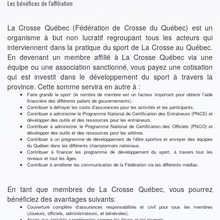
Les bénéfices de l'affiliation
La Crosse Québec (Fédération de Crosse du Québec) est un
organisme à but non lucratif regroupant tous les acteurs qui
interviennent dans la pratique du sport de La Crosse au Québec.
En devenant un membre affilié à La Crosse Québec via une
équipe ou une association sanctionné, vous payez une cotisation
qui est investit dans le développement du sport à travers la
province. Cette somme servira en autre à :
Faire grandir le sport (le nombre de membre est un facteur important pour obtenir l'aide
financière des différents paliers de gouvernements).
Contribuer à défrayer les coûts d'assurances pour les activités et les participants.
Contribuer à administrer le Programme National de Certification des Entraineurs (PNCE) et
développer des outils et des ressources pour les entraineurs.
Contribuer à administrer le Programme National de Certification des Officiels (PNCO) et
développer des outils et des ressources pour les arbitres.
Contribuer à un programme de développement de l'élite sportive et envoyer des équipes
du Québec dans les différents championnats nationaux.
Contribuer à financer les programme de développement du sport, à travers tout les
niveaux et tout les âges.
Contribuer à améliorer les communication de la Fédération via les différents médias.
En tant que membres de La Crosse Québec, vous pourrez
bénéficiez des avantages suivants:
Couverture complète d'assurances responsabilités et civil pour tous les membres
(Joueurs, officiels, administrateurs, et bénévoles).
Accès aux activités sanctionnées comme les ligues et les tournois.