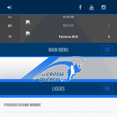
ADMIN LOGIN
Facebook
Youtube
Instag
Sat
05:00 PM
Game Centre
Jul
WILA M18
2
11
Patriotes M18
9
MAIN MENU
LIGUES
POURQUOI DEVENIR MEMBRE