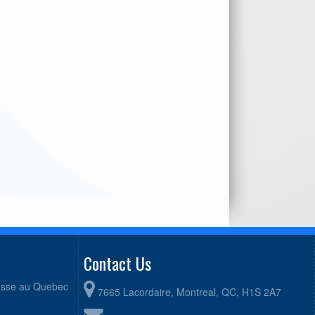
Contact Us
rosse au Quebec
7665 Lacordaire, Montreal, QC, H1S 2A7