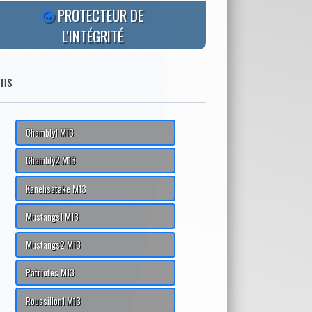
PROTECTEUR DE
L'INTÉGRITÉ
ms
Chambly1 M13
Chambly2 M13
Kanehsatake M13
Mustangs1 M13
Mustangs2 M13
Patriotes M13
Roussillon1 M13