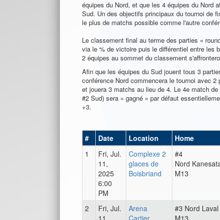
équipes du Nord, et que les 4 équipes du Nord a
Sud. Un des objectifs principaux du tournoi de fi
le plus de matchs possible comme l'autre confé
Le classement final au terme des parties « roun
via le % de victoire puis le différentiel entre les
2 équipes au sommet du classement s'affronteron
Afin que les équipes du Sud jouent tous 3 parties
conférence Nord commencera le tournoi avec 2
et jouera 3 matchs au lieu de 4. Le 4e match de 
#2 Sud) sera « gagné » par défaut essentiellemen
+3.
#
Date
Location
Home
1
Fri, Jul.
Complexe 2
#4
11,
glaces de
Nord Kanesat
2025
Boisbriand
M13
6:00
PM
2
Fri, Jul.
Arena
#3 Nord Laval
11,
Cartier
M13