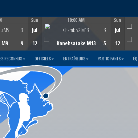
M
Sun
10:00 AM
Sun
Game Centre
eu M9
3
Jul
Chambly2 M13
3
Jul
s M9
9
12
Kanehsatake M13
5
12
ES RECONNUS
OFFICIELS
ENTRAÎNEURS
PARTICIPANTS
ÉQ