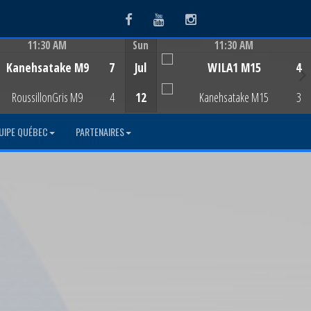
Facebook
Youtube
Instagram
11:30 AM
Sun
11:30 AM
Game Centre
Game Centre
Kanehsatake M9
7
Jul
WILA1 M15
4
RoussillonGris M9
4
12
Kanehsatake M15
3
UIPE QUÉBEC
PARTENAIRES