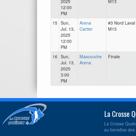
2025
M13
12:00
PM
15
Sun,
Arena
#3 Nord Laval
Jul. 13,
Cartier
M13
2025
12:00
PM
16
Sun,
Mascouche
Finale
Jul. 13,
Arena
2025
3:00
PM
La Crosse
La Crosse Quebe
au benefice des 