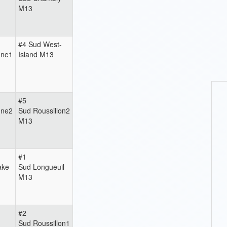
M13
#4 Sud West-
nne1
Island M13
#5
nne2
Sud Roussillon2
M13
#1
ake
Sud Longueuil
M13
#2
Sud Roussillon1