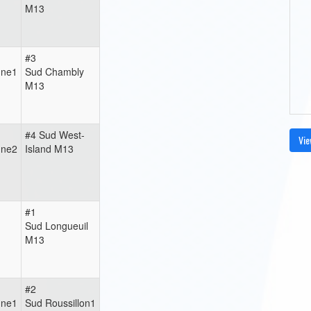
M13
#3
nne1
Sud Chambly
M13
#4 Sud West-
Vie
nne2
Island M13
#1
Sud Longueuil
M13
#2
nne1
Sud Roussillon1