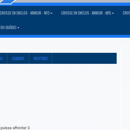
CROSSE EN ENCLOS - MINEUR - M13
CROSSE EN ENCLOS - MINEUR - M15
CROS
 DU QUÉBEC
GS
LEADERS
ROSTERS
puisse affronter 3