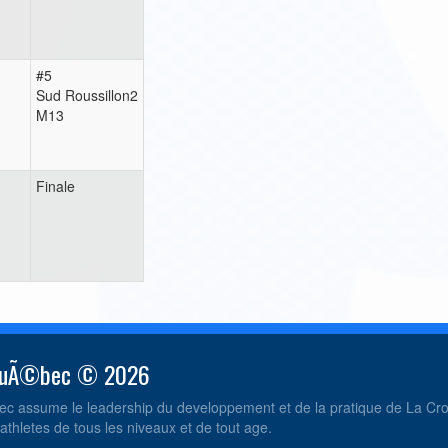
#5
Sud Roussillon2
M13
Finale
 QuÃ©bec © 2026
c assume le leadership du developpement et de la pratique de La C
athletes de tous les niveaux et de tout age.