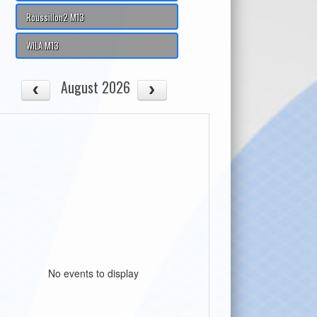
Roussillon2 M13
WILA M13
August 2026
No events to display