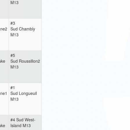
M13
#3
nne2
Sud Chambly
M13
#5
ake
Sud Roussillon2
M13
#1
nne1
Sud Longueuil
M13
#4 Sud West-
ake
Island M13