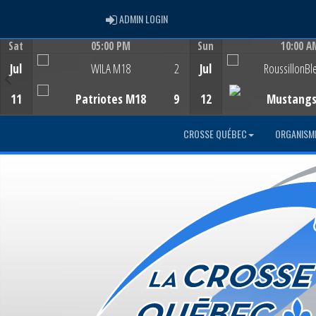
ADMIN LOGIN
ADMIN LOGIN
Sat
05:00 PM
Sun
10:00 A
Game Centre
Game Centre
Jul
WILA M18
2
Jul
RoussillonBl
11
Patriotes M18
9
12
Mustang
CROSSE QUÉBEC
ORGANISM