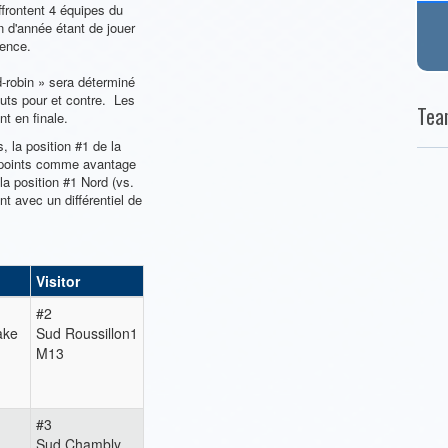
ffrontent 4 équipes du
n d'année étant de jouer
rence.
d-robin » sera déterminé
 buts pour et contre. Les
Tea
t en finale.
, la position #1 de la
 points comme avantage
la position #1 Nord (vs.
t avec un différentiel de
Visitor
#2
ake
Sud Roussillon1
M13
#3
Sud Chambly