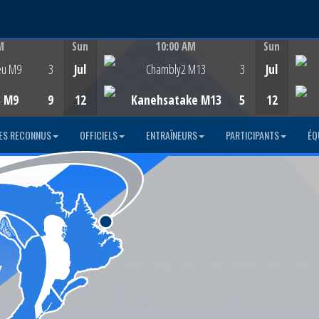
M
Sun
10:00 AM
Sun
Game Centre
eu M9
3
Jul
Chambly2 M13
3
Jul
s M9
9
12
Kanehsatake M13
5
12
ES RECONNUS
OFFICIELS
ENTRAÎNEURS
PARTICIPANTS
ÉQ