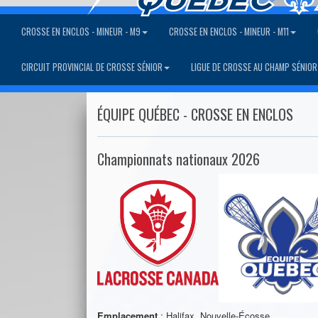
CROSSE EN ENCLOS - MINEUR - M9
CROSSE EN ENCLOS - MINEUR - M11
CIRCUIT PROVINCIAL DE CROSSE SÉNIOR
LIGUE DE CROSSE AU CHAMP SÉNIOR
ÉQUIPE QUÉBEC - CROSSE EN ENCLOS
Championnats nationaux 2026
Emplacement
: Halifax, Nouvelle-Écosse