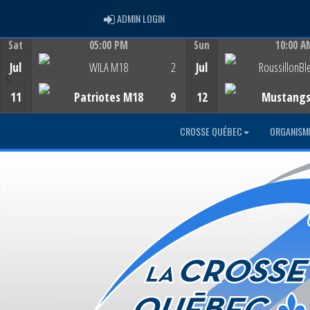
ADMIN LOGIN
ADMIN LOGIN
Sat
05:00 PM
Sun
10:00 A
Game Centre
Game Centre
Jul
WILA M18
2
Jul
RoussillonBl
11
Patriotes M18
9
12
Mustang
CROSSE QUÉBEC
ORGANISM