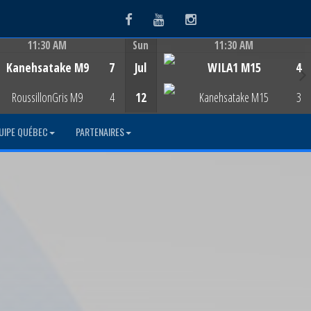
Facebook
Youtube
Instagram
11:30 AM
Sun
11:30 AM
Game Centre
Game Centre
Kanehsatake M9
7
Jul
WILA1 M15
4
RoussillonGris M9
4
12
Kanehsatake M15
3
UIPE QUÉBEC
PARTENAIRES