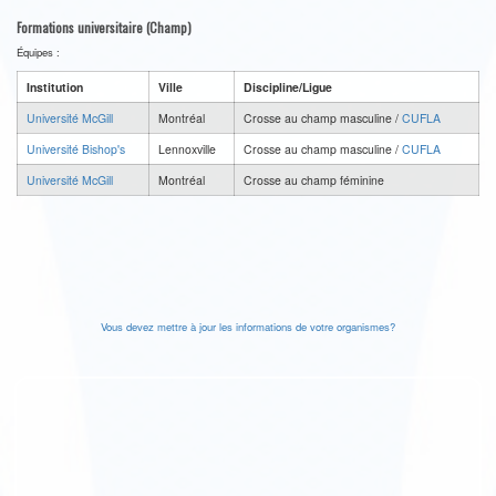
Formations universitaire (Champ)
Équipes :
Institution
Ville
Discipline/Ligue
Université McGill
Montréal
Crosse au champ masculine /
CUFLA
Université Bishop's
Lennoxville
Crosse au champ masculine /
CUFLA
Université McGill
Montréal
Crosse au champ féminine
Vous devez mettre à jour les informations de votre organismes?