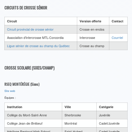
CIRCUITS DE CROSSE SÉNIOR
Circuit
Version offerte
Contact
Circuit provincial de crosse sénior
Crosse-en-enclos
Association d'intercrosse MTL-Concordia
Intercrosse
Courriel
Ligue sénior de crosse au champ du Québec
Crosse au champ
CROSSE SCOLAIRE (SIXES/CHAMP)
RSEQ MONTÉRÉGIE (Sixes)
Site web
Équipes :
Institution
Ville
Catégorie
Collège du Mont-Saint-Anne
Sherbrooke
Juvénile
Collège Jean-de-Brébeuf
Montréal
Cadet/Juvénile
Héritage Regional High School
Saint-Hubert
Cadet/Juvénile