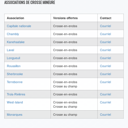
ASSOCIATIONS DE CROSSE MINEURE
Association
Versions offertes
Contact
Capitale nationale
Crosse-en-enclos
Courriel
Chambly
Crosse-en-enclos
Courriel
Kanehsatake
Crosse-en-enclos
Courriel
Laval
Crosse-en-enclos
Courriel
Longueuil
Crosse-en-enclos
Courriel
Roussillon
Crosse-en-enclos
Courriel
Sherbrooke
Crosse-en-enclos
Courriel
Terrebonne
Crosse-en-enclos
Courriel
Crosse au champ
Trois-Rivières
Crosse-en-enclos
Courriel
West-Island
Crosse-en-enclos
Courriel
Crosse au champ
Monarques
Crosse au champ
Courriel