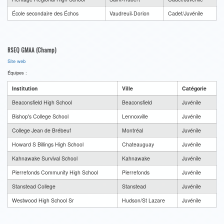
École secondaire des Échos
Vaudreuil-Dorion
Cadet/Juvénile
RSEQ GMAA (Champ)
Site web
Équipes :
Institution
Ville
Catégorie
Beaconsfield High School
Beaconsfield
Juvénile
Bishop's College School
Lennoxville
Juvénile
College Jean de Brébeuf
Montréal
Juvénile
Howard S Billings High School
Chateauguay
Juvénile
Kahnawake Survival School
Kahnawake
Juvénile
Pierrefonds Community High School
Pierrefonds
Juvénile
Stanstead College
Stanstead
Juvénile
Westwood High School Sr
Hudson/St Lazare
Juvénile