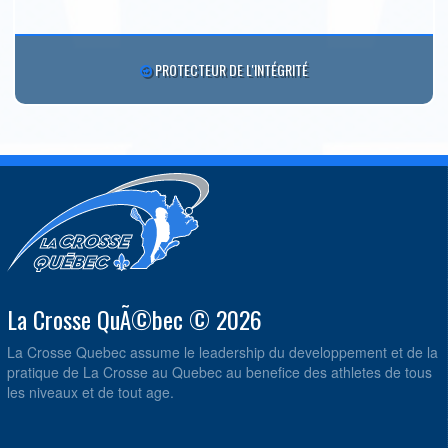
PROTECTEUR DE L'INTÉGRITÉ
La Crosse QuÃ©bec © 2026
La Crosse Quebec assume le leadership du developpement et de la
pratique de La Crosse au Quebec au benefice des athletes de tous
les niveaux et de tout age.