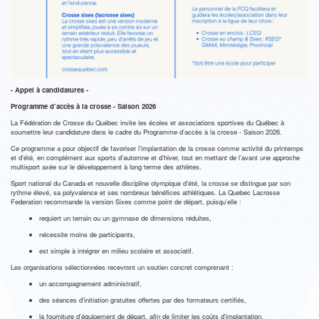
- Appel à candidatures -
Programme d’accès à la crosse - Saison 2026
La Fédération de Crosse du Québec invite les écoles et associations sportives du Québec à
soumettre leur candidature dans le cadre du Programme d’accès à la crosse - Saison 2026.
Ce programme a pour objectif de favoriser l’implantation de la crosse comme activité du printemps
et d'été, en complément aux sports d’automne et d’hiver, tout en mettant de l’avant une approche
multisport axée sur le développement à long terme des athlètes.
Sport national du Canada et nouvelle discipline olympique d’été, la crosse se distingue par son
rythme élevé, sa polyvalence et ses nombreux bénéfices athlétiques. La Quebec Lacrosse
Federation recommande la version Sixes comme point de départ, puisqu’elle :
requiert un terrain ou un gymnase de dimensions réduites,
nécessite moins de participants,
est simple à intégrer en milieu scolaire et associatif.
Les organisations sélectionnées recevront un soutien concret comprenant :
un accompagnement administratif,
des séances d’initiation gratuites offertes par des formateurs certifiés,
la fourniture d’équipement de départ, afin de limiter les coûts d’implantation.