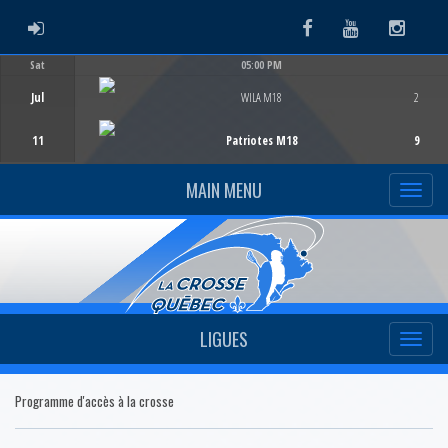
ADMIN LOGIN
Facebook
Youtube
Instag
Sat
05:00 PM
Game Centre
Jul
WILA M18
2
11
Patriotes M18
9
MAIN MENU
LIGUES
Programme d'accès à la crosse