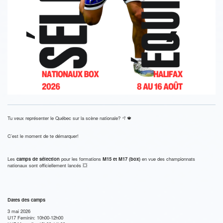
Tu veux représenter le Québec sur la scène nationale? 🥍🍁
C’est le moment de te démarquer!
Les
camps de sélection
pour les formations
M15 et M17 (box)
en vue des championnats
nationaux sont officiellement lancés 💥
Dates des camps
3 mai 2026
U17 Feminin: 10h00-12h00