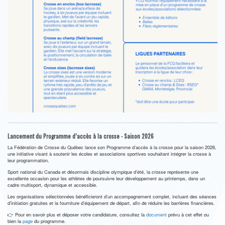
Lancement du Programme d’accès à la crosse - Saison 2026
La Fédération de Crosse du Québec lance son Programme d’accès à la crosse pour la saison 2026,
une initiative visant à soutenir les écoles et associations sportives souhaitant intégrer la crosse à
leur programmation.
Sport national du Canada et désormais discipline olympique d’été, la crosse représente une
excellente occasion pour les athlètes de poursuivre leur développement au printemps, dans un
cadre multisport, dynamique et accessible.
Les organisations sélectionnées bénéficieront d’un accompagnement complet, incluant des séances
d’initiation gratuites et la fourniture d’équipement de départ, afin de réduire les barrières financières.
👉 Pour en savoir plus et déposer votre candidature, consultez la
document
prévu à cet effet ou
bien la
page
du programme.