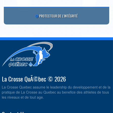
PROTECTEUR DE L'INTÉGRITÉ
La Crosse QuÃ©bec © 2026
La Crosse Quebec assume le leadership du developpement et de la
pratique de La Crosse au Quebec au benefice des athletes de tous
les niveaux et de tout age.