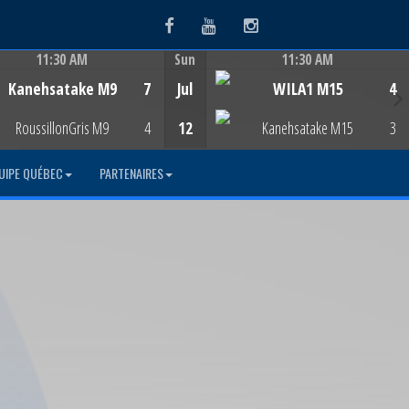
Facebook
Youtube
Instagram
11:30 AM
Sun
11:30 AM
Game Centre
Game Centre
Kanehsatake M9
7
Jul
WILA1 M15
4
RoussillonGris M9
4
12
Kanehsatake M15
3
UIPE QUÉBEC
PARTENAIRES