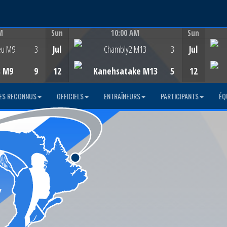
M
Sun
10:00 AM
Sun
Game Centre
eu M9
3
Jul
Chambly2 M13
3
Jul
s M9
9
12
Kanehsatake M13
5
12
ES RECONNUS
OFFICIELS
ENTRAÎNEURS
PARTICIPANTS
ÉQ