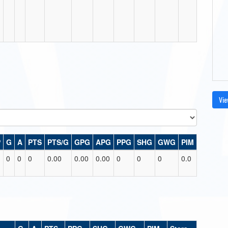
Vie
P
G
A
PTS
PTS/G
GPG
APG
PPG
SHG
GWG
PIM
0
0
0
0.00
0.00
0.00
0
0
0
0.0