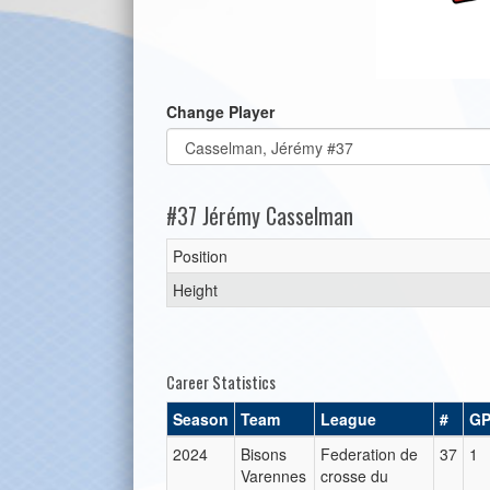
Change Player
#37 Jérémy Casselman
Position
Height
Career Statistics
Season
Team
League
#
G
2024
Bisons
Federation de
37
1
Varennes
crosse du