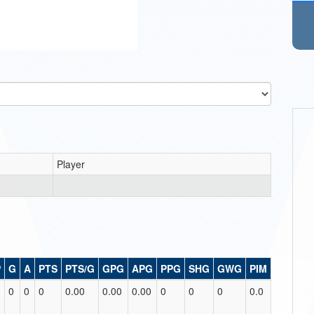
Player
P
G
A
PTS
PTS/G
GPG
APG
PPG
SHG
GWG
PIM
0
0
0
0.00
0.00
0.00
0
0
0
0.0