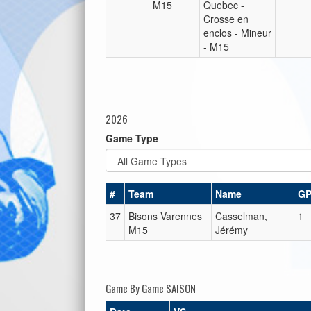
M15
Quebec -
Crosse en
enclos - Mineur
- M15
2026
Game Type
#
Team
Name
G
37
Bisons Varennes
Casselman,
1
M15
Jérémy
Game By Game SAISON