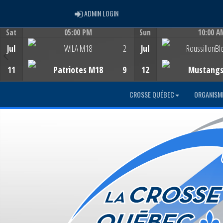
ADMIN LOGIN
ADMIN LOGIN
Sat
05:00 PM
Sun
10:00 A
Game Centre
Game Centre
Jul
WILA M18
2
Jul
RoussillonBl
11
Patriotes M18
9
12
Mustang
CROSSE QUÉBEC
ORGANISM