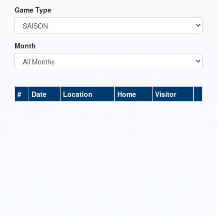
Game Type
Month
#
Date
Location
Home
Visitor