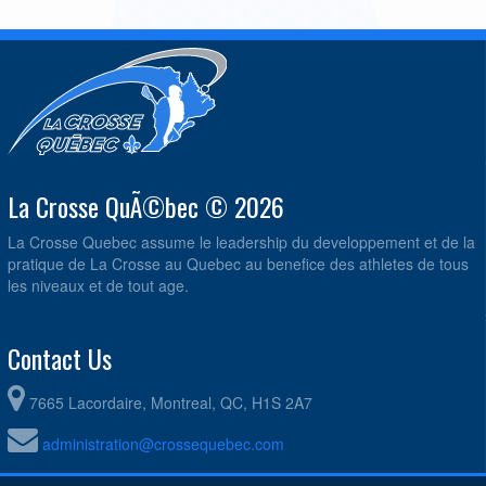
La Crosse QuÃ©bec © 2026
La Crosse Quebec assume le leadership du developpement et de la
pratique de La Crosse au Quebec au benefice des athletes de tous
les niveaux et de tout age.
Contact Us
7665 Lacordaire, Montreal, QC, H1S 2A7
administration@crossequebec.com