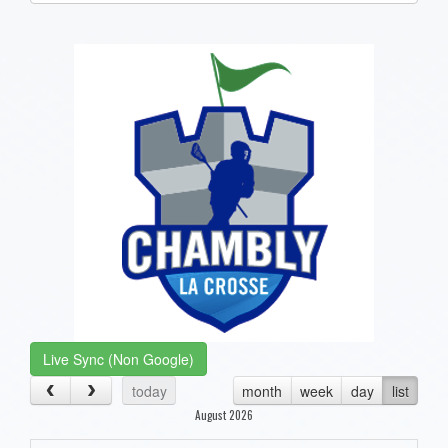
one):
Live Sync (Non Google)
today
month
week
day
list
August 2026