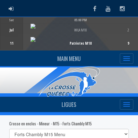
ADMIN LOGIN
Facebook
Youtube
Instag
Sat
05:00 PM
Game Centre
Jul
WILA M18
2
11
Patriotes M18
9
MAIN MENU
LIGUES
Crosse en enclos - Mineur - M15 - Forts Chambly M15
Select
list(select