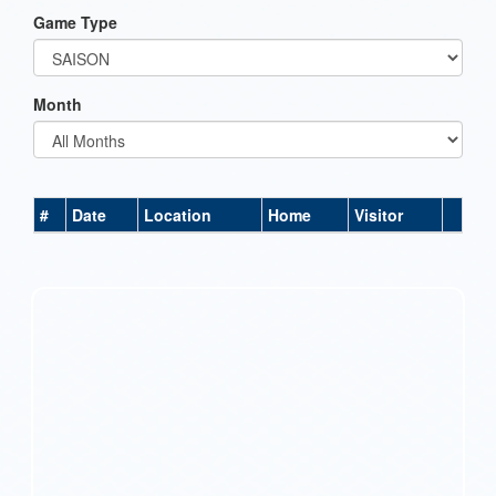
Game Type
Month
#
Date
Location
Home
Visitor