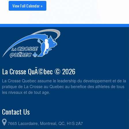
View Full Calendar »
La Crosse QuÃ©bec © 2026
La Crosse Quebec assume le leadership du developpement et de la
pratique de La Crosse au Quebec au benefice des athletes de tous
les niveaux et de tout age.
Contact Us
7665 Lacordaire, Montreal, QC, H1S 2A7