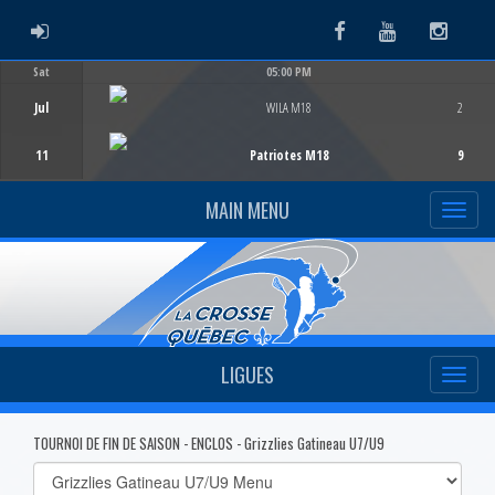
ADMIN LOGIN
Facebook
Youtube
Instag
Sat
05:00 PM
Game Centre
Jul
WILA M18
2
11
Patriotes M18
9
MAIN MENU
LIGUES
TOURNOI DE FIN DE SAISON - ENCLOS - Grizzlies Gatineau U7/U9
Select
list(select