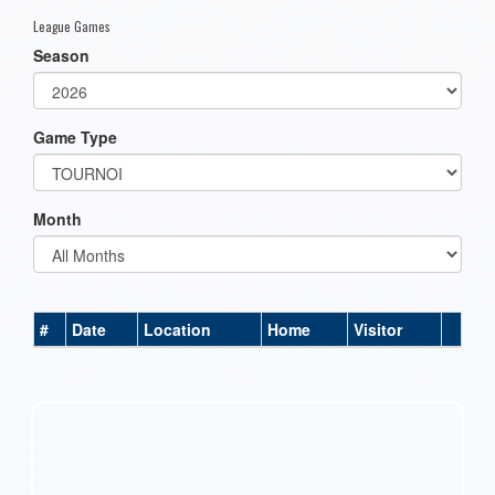
League Games
Season
Game Type
Month
#
Date
Location
Home
Visitor