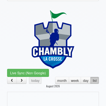
one):
Live Sync (Non Google)
today
month
week
day
list
August 2026