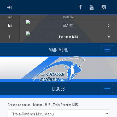
ADMIN LOGIN
Facebook
Youtube
Instag
Sat
05:00 PM
Game Centre
Jul
WILA M18
2
11
Patriotes M18
9
MAIN MENU
LIGUES
Crosse en enclos - Mineur - M15 - Trois-Rivières M15
Select
list(select