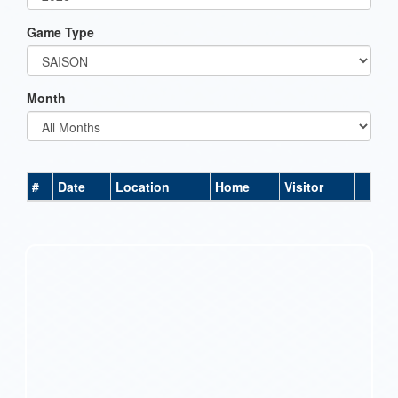
Game Type
Month
#
Date
Location
Home
Visitor