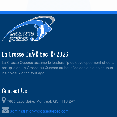
La Crosse QuÃ©bec © 2026
La Crosse Quebec assume le leadership du developpement et de la
pratique de La Crosse au Quebec au benefice des athletes de tous
les niveaux et de tout age.
Contact Us
7665 Lacordaire, Montreal, QC, H1S 2A7
administration@crossequebec.com