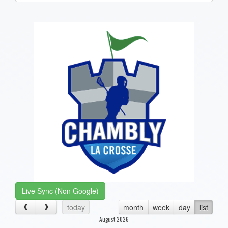
one):
Live Sync (Non Google)
today
month
week
day
list
August 2026