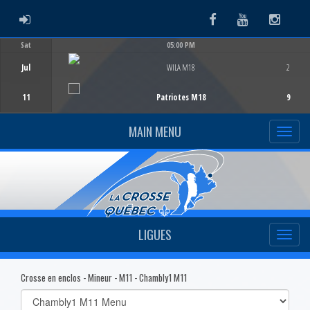
ADMIN LOGIN
Facebook
Youtube
Instag
Sat
05:00 PM
Game Centre
Jul
WILA M18
2
11
Patriotes M18
9
MAIN MENU
LIGUES
Crosse en enclos - Mineur - M11 - Chambly1 M11
Select
list(select