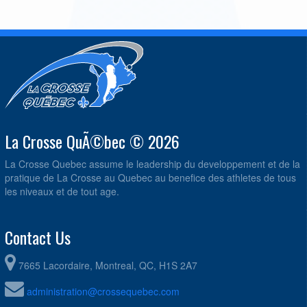
La Crosse QuÃ©bec © 2026
La Crosse Quebec assume le leadership du developpement et de la
pratique de La Crosse au Quebec au benefice des athletes de tous
les niveaux et de tout age.
Contact Us
7665 Lacordaire, Montreal, QC, H1S 2A7
administration@crossequebec.com