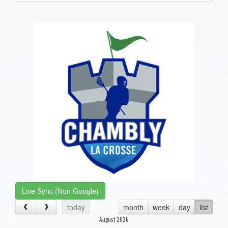
one):
Live Sync (Non Google)
today
month
week
day
list
August 2026