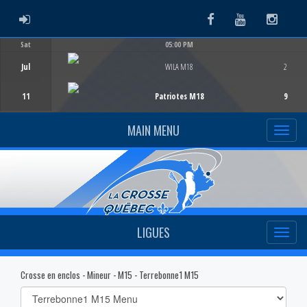
ADMIN LOGIN
Facebook
Youtube
Instag
Sat
05:00 PM
Game Centre
Jul
WILA M18
2
11
Patriotes M18
9
MAIN MENU
LIGUES
Crosse en enclos - Mineur - M15 - Terrebonne1 M15
Select
list(select