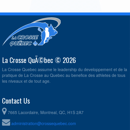
La Crosse QuÃ©bec © 2026
La Crosse Quebec assume le leadership du developpement et de la
pratique de La Crosse au Quebec au benefice des athletes de tous
les niveaux et de tout age.
Contact Us
7665 Lacordaire, Montreal, QC, H1S 2A7
administration@crossequebec.com