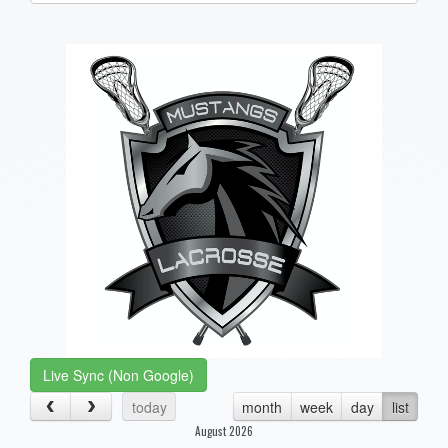
one):
Live Sync (Non Google)
today
month
week
day
list
August 2026