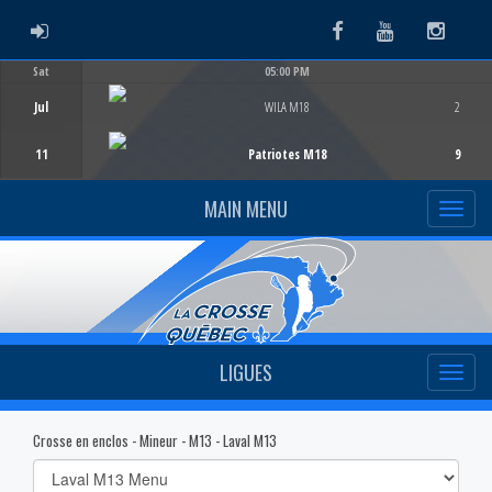
ADMIN LOGIN
Facebook
Youtube
Instag
Sat
05:00 PM
Game Centre
Jul
WILA M18
2
11
Patriotes M18
9
MAIN MENU
LIGUES
Crosse en enclos - Mineur - M13 - Laval M13
Select
list(select