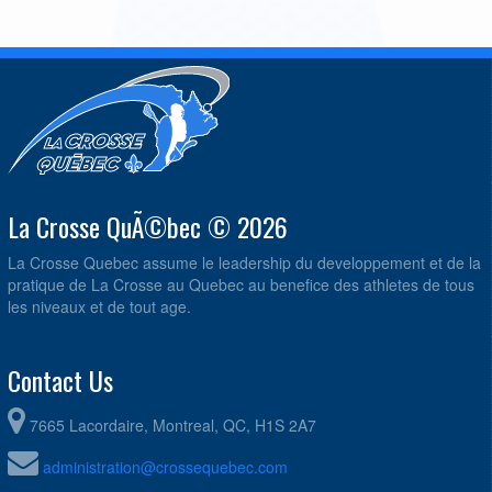
La Crosse QuÃ©bec © 2026
La Crosse Quebec assume le leadership du developpement et de la
pratique de La Crosse au Quebec au benefice des athletes de tous
les niveaux et de tout age.
Contact Us
7665 Lacordaire, Montreal, QC, H1S 2A7
administration@crossequebec.com