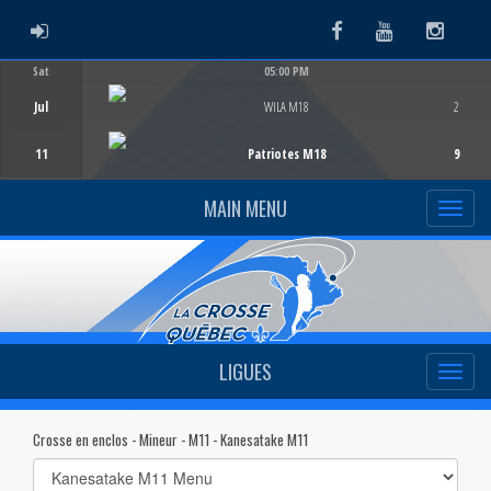
ADMIN LOGIN
Facebook
Youtube
Instag
Sat
05:00 PM
Game Centre
Jul
WILA M18
2
11
Patriotes M18
9
MAIN MENU
LIGUES
Crosse en enclos - Mineur - M11 - Kanesatake M11
Select
list(select