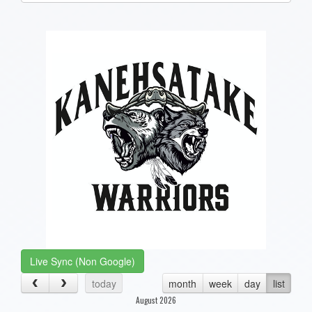
one):
Live Sync (Non Google)
today
month
week
day
list
August 2026