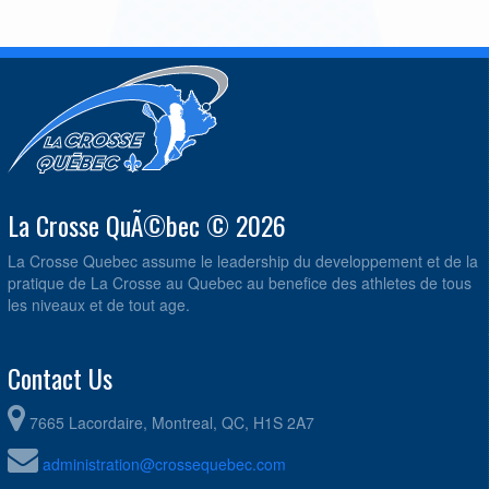
La Crosse QuÃ©bec © 2026
La Crosse Quebec assume le leadership du developpement et de la
pratique de La Crosse au Quebec au benefice des athletes de tous
les niveaux et de tout age.
Contact Us
7665 Lacordaire, Montreal, QC, H1S 2A7
administration@crossequebec.com