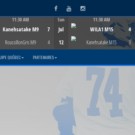
Facebook
Youtube
Instagram
11:30 AM
Sun
11:30 AM
Game Centre
Game Centre
Kanehsatake M9
7
Jul
WILA1 M15
4
RoussillonGris M9
4
12
Kanehsatake M15
3
UIPE QUÉBEC
PARTENAIRES