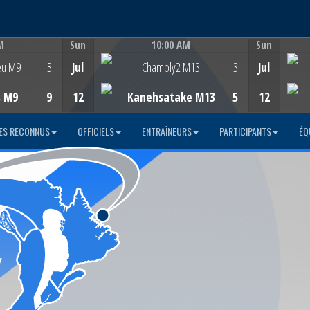
M
Sun
10:00 AM
Sun
Game Centre
eu M9
3
Jul
Chambly2 M13
3
Jul
s M9
9
12
Kanehsatake M13
5
12
ES RECONNUS
OFFICIELS
ENTRAÎNEURS
PARTICIPANTS
ÉQ