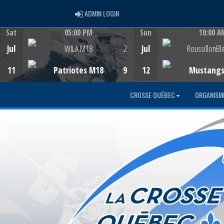
ADMIN LOGIN
ADMIN LOGIN
Sat
05:00 PM
Sun
10:00 A
Game Centre
Game Centre
Jul
WILA M18
2
Jul
RoussillonBl
11
Patriotes M18
9
12
Mustang
CROSSE QUÉBEC
ORGANISM