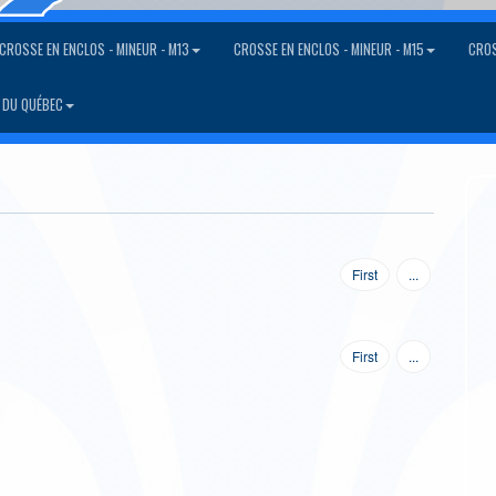
CROSSE EN ENCLOS - MINEUR - M13
CROSSE EN ENCLOS - MINEUR - M15
CROS
 DU QUÉBEC
First
...
First
...