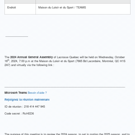
Endroit
Maison du Loisir et du Sport / TEAMS
-------------------------
The
2024 Annual General Assembly
of Lacrosse Quebec will be held on Wednesday, October
th
16
, 2024, 7:00 p.m at the Maison du Loisir et du Sport (7665 Bd Lacordaire, Montréal, QC H1S
2A7) and virtually via the following link :
________________________________________________________________________________
Microsoft Teams
Besoin d'aide ?
Rejoignez la réunion maintenant
ID de réunion : 218 414 447 945
Code secret : RcHED6
The purpose of this meeting is to review the 2024 season, to set in motion the 2025 season, and to