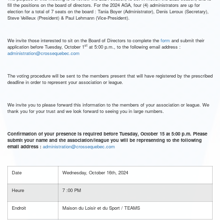
fill the positions on the board of directors. For the 2024 AGA, four (4) administrators are up for
election for a total of 7 seats on the board : Tania Boyer (Administrator), Denis Leroux (Secretary),
Steve Veilleux (President) & Paul Lehmann (Vice-President).
We invite those interested to sit on the Board of Directors to complete the
form
and submit their
st
application before Tuesday, October 1
at 5:00 p.m., to the following email address :
administration@crossequebec.com
The voting procedure will be sent to the members present that will have registered by the prescribed
deadline in order to represent your association or league.
We invite you to please forward this information to the members of your association or league. We
thank you for your trust and we look forward to seeing you in large numbers.
Confirmation of your presence is required before Tuesday, October 15 at 5:00 p.m. Please
submit your name and the association/league you will be representing to the following
email address :
administration@crossequebec.com
Date
Wednesday, October 16th, 2024
Heure
7 :00 PM
Endroit
Maison du Loisir et du Sport / TEAMS