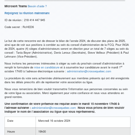
Microsoft Teams
Besoin d'aide ?
Rejoignez la réunion maintenant
ID de réunion : 218 414 447 945
Code secret : RcHED6
Le but de cette rencontre est de dresser le bilan de l'année 2024, de discuter des plans de 2025,
ainsi que de voir aux positions à combler au sein du conseil d’administration de la FCQ. Pour l’AGA
de 2024, quatre (4) sièges d’administrateurs seront en élection pour un total de 7 sièges au sein du
conseil : Tania Boyer (Administratrice), Denis Leroux (Secrétaire), Steve Veilleux (Président) & Paul
Lehmann (Vice-Président).
Nous invitons les personnes intéressées à siéger au sein du prochain conseil d’administration à
er
remplir le formulaire de
mise en candidature
et à soumettre leur candidature avant le mardi 1
octobre 17h00 à l’adresse électronique suivante :
administration@crossequebec.com
La procédure du vote sera acheminée ultérieurement aux membres présents qui ont été enregistrés
dans les délais prescrits afin de représenter votre association ou ligue.
Nous vous remercions de bien vouloir transmettre l’information aux personnes concernées au sein
de votre ligue ou association. Merci également pour votre confiance et nous vous attendons en
grand nombre.
Une confirmation de votre présence est requise avant le mardi 15 novembre 17h00 à
l'adresse suivante :
administration@crossequebec.com
Nous vous prions de bien vouloir
indiquer le nom de l’association ou ligue que vous représenterez.
Date
Mercredi 16 octobre 2024
Heure
19h00