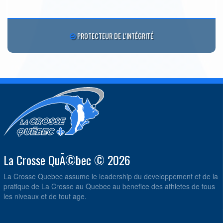
PROTECTEUR DE L'INTÉGRITÉ
La Crosse QuÃ©bec © 2026
La Crosse Quebec assume le leadership du developpement et de la
pratique de La Crosse au Quebec au benefice des athletes de tous
les niveaux et de tout age.