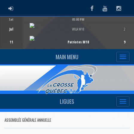
ADMIN LOGIN
Facebook
Youtube
Instag
Sat
05:00 PM
Game Centre
Jul
WILA M18
2
11
Patriotes M18
9
MAIN MENU
LIGUES
ASSEMBLÉE GÉNÉRALE ANNUELLE